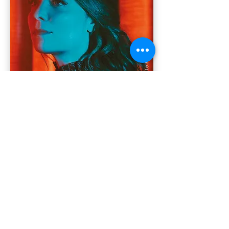
Ozya
Indie Pop