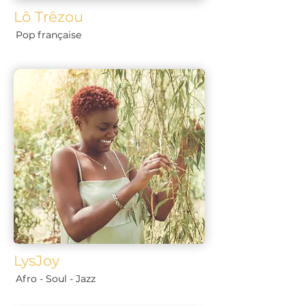
Lô Trêzou
Pop française
LysJoy
Afro - Soul - Jazz