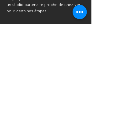
un studio partenaire proche de chez vous
pour certaines étapes.
Combien coûte ce coaching musical
?
Les tarifs sont ajustés selon vos besoins.
Contactez-nous pour un devis
personnalisé ou pour explorer nos
formules mensuelles avantageuses.
Et si je veux juste un service, comme
la création, l’arrangement ou le
mixage ?
C’est possible ! Nous proposons aussi
des services à la carte.
Combien de temps dure le coaching