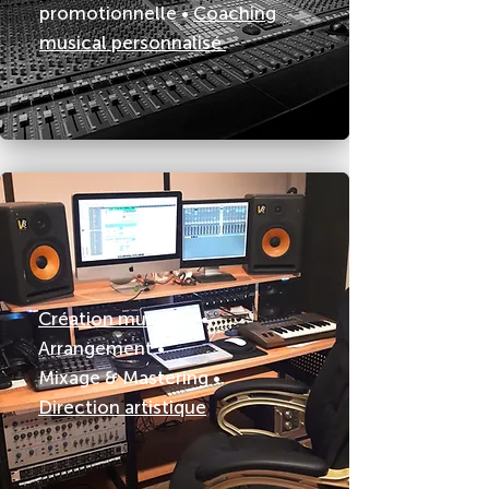
promotionnelle •
Coaching
musical personnalisé
Création musicale
•
Arrangement •
Mixage & Mastering •
Direction artistique