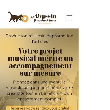
Production musicale et promotion
d’artistes
Votre projet
musical mérite un
accompagnement
sur mesure
Plongez dans une aventure
musicale unique pour libérer votre
créativité tout en bénéficiant d’un
encadrement complet
Réservez votre rendez-vous gratuit