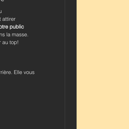
u 
attirer 
otre public 
ns la masse. 
 au top!
ière. Elle vous 