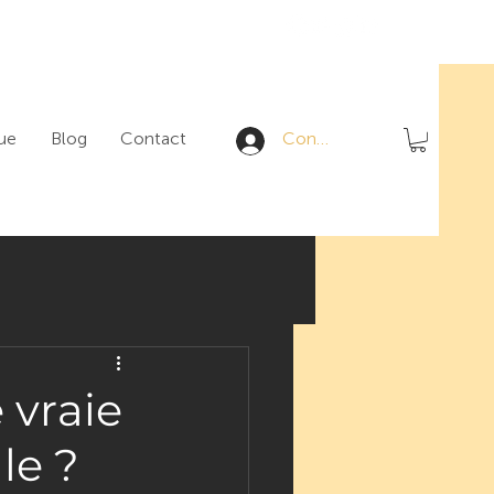
ue
Blog
Contact
Connexion
 vraie
le ?