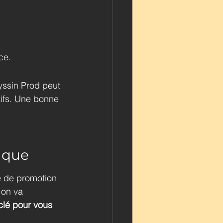
ce.
yssin Prod peut 
tifs. Une bonne 
ique
e de promotion 
 on va 
 clé pour vous 