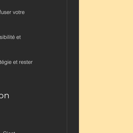
fuser votre 
ibilité et 
égie et rester 
on 