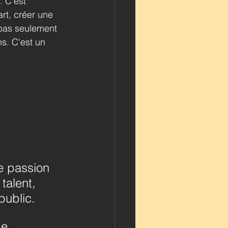
 C'est 
rt, créer une 
 pas seulement 
s. C'est un 
e passion 
talent, 
public.
ue