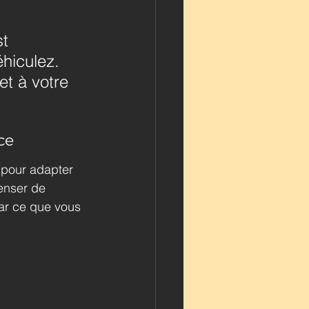
t 
hiculez. 
et à votre 
ce
e pour adapter 
enser de 
par ce que vous 