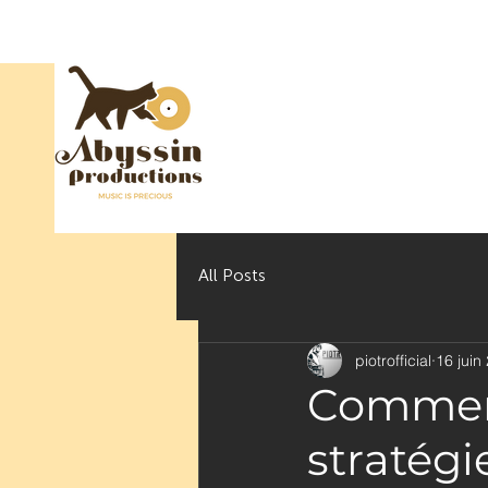
All Posts
piotrofficial
16 juin
Comment
stratég